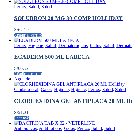
Perros
,
Salud
,
Salud
SOLUBRON 20 MG 30 COMP HOLLIDAY
S/
62.19
Añadir al carrito
Perros
,
Higiene
,
Salud
,
Dermatológicos
,
Gatos
,
Salud
,
Dermato
ECADERM 500 ML LABECA
S/
66.52
Añadir al carrito
Agotado
Cuidado oral
,
Gatos
,
Higiene
,
Higiene
,
Perros
,
Salud
,
Salud
CLORHEXIDINA GEL ANTIPLACA 20 ML Hol
S/
51.21
Leer más
Antibioticos
,
Antibioticos
,
Gatos
,
Perros
,
Salud
,
Salud