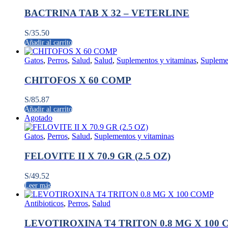
BACTRINA TAB X 32 – VETERLINE
S/
35.50
Añadir al carrito
Gatos
,
Perros
,
Salud
,
Salud
,
Suplementos y vitaminas
,
Supleme
CHITOFOS X 60 COMP
S/
85.87
Añadir al carrito
Agotado
Gatos
,
Perros
,
Salud
,
Suplementos y vitaminas
FELOVITE II X 70.9 GR (2.5 OZ)
S/
49.52
Leer más
Antibioticos
,
Perros
,
Salud
LEVOTIROXINA T4 TRITON 0.8 MG X 100