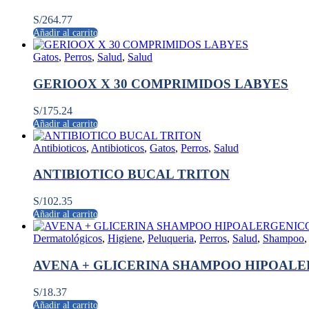
S/
264.77
Añadir al carrito
Gatos
,
Perros
,
Salud
,
Salud
GERIOOX X 30 COMPRIMIDOS LABYES
S/
175.24
Añadir al carrito
Antibioticos
,
Antibioticos
,
Gatos
,
Perros
,
Salud
ANTIBIOTICO BUCAL TRITON
S/
102.35
Añadir al carrito
Dermatológicos
,
Higiene
,
Peluqueria
,
Perros
,
Salud
,
Shampoo
AVENA + GLICERINA SHAMPOO HIPOALE
S/
18.37
Añadir al carrito