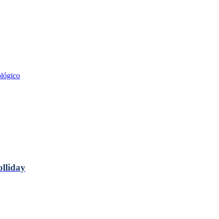
lógico
liday