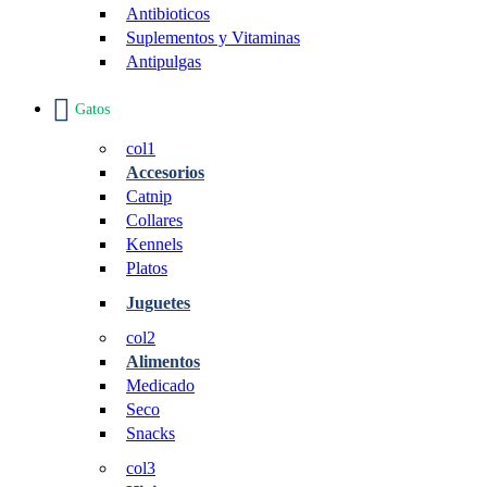
Antibioticos
Suplementos y Vitaminas
Antipulgas
Gatos
col1
Accesorios
Catnip
Collares
Kennels
Platos
Juguetes
col2
Alimentos
Medicado
Seco
Snacks
col3