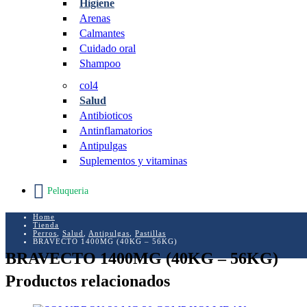
Higiene
Arenas
Calmantes
Cuidado oral
Shampoo
col4
Salud
Antibioticos
Antinflamatorios
Antipulgas
Suplementos y vitaminas
Peluqueria
Home
Tienda
Perros
,
Salud
,
Antipulgas
,
Pastillas
BRAVECTO 1400MG (40KG – 56KG)
BRAVECTO 1400MG (40KG – 56KG)
Productos relacionados