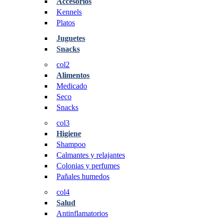
Accesorios
Kennels
Platos
Juguetes
Snacks
col2
Alimentos
Medicado
Seco
Snacks
col3
Higiene
Shampoo
Calmantes y relajantes
Colonias y perfumes
Pañales humedos
col4
Salud
Antinflamatorios