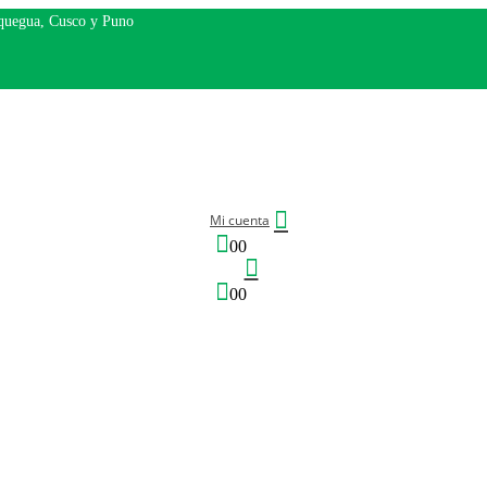
oquegua, Cusco y Puno
Mi cuenta
0
0
0
0