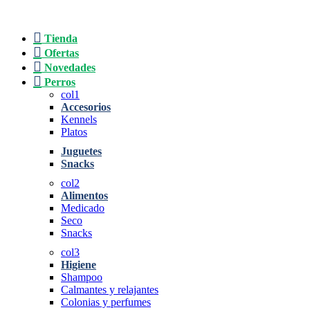
Tienda
Ofertas
Novedades
Perros
col1
Accesorios
Kennels
Platos
Juguetes
Snacks
col2
Alimentos
Medicado
Seco
Snacks
col3
Higiene
Shampoo
Calmantes y relajantes
Colonias y perfumes