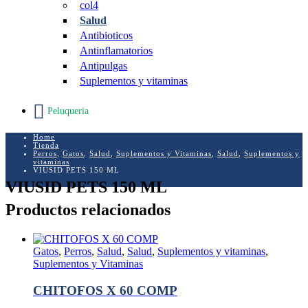
col4
Salud
Antibioticos
Antinflamatorios
Antipulgas
Suplementos y vitaminas
Peluqueria
Home
Tienda
Perros
,
Gatos
,
Salud
,
Suplementos y Vitaminas
,
Salud
,
Suplementos y
vitaminas
VIUSID PETS 150 ML
VIUSID PETS 150 ML
Productos relacionados
Gatos
,
Perros
,
Salud
,
Salud
,
Suplementos y vitaminas
,
Suplementos y Vitaminas
CHITOFOS X 60 COMP