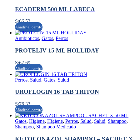
ECADERM 500 ML LABECA
S/
66.52
Añadir al carrito
Antibioticos
,
Gatos
,
Perros
PROTELIV 15 ML HOLLIDAY
S/
67.69
Añadir al carrito
Perros
,
Salud
,
Gatos
,
Salud
UROFLOGIN 16 TAB TRITON
S/
76.33
Añadir al carrito
Gatos
,
Higiene
,
Higiene
,
Perros
,
Salud
,
Salud
,
Shampoo
,
Shampoo
,
Shampoo Medicado
KETOCONAZOL SHAMPOO – SACHET X