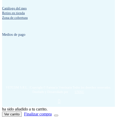
Catálogo del mes
Retiro en tienda
Zona de cobertura
Medios de pago
VETCOM S.R.L. | Copyright © Farmacia Veterinaria Todos los derechos reservados.
Diseñado y Desarrollado por
UNNU
.
ha sido añadido a tu carrito.
Finalizar compra
Ver carrito