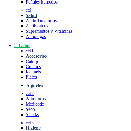
Pañales humedos
col4
Salud
Antinflamatorios
Antibioticos
Suplementos y Vitaminas
Antipulgas
Gatos
col1
Accesorios
Catnip
Collares
Kennels
Platos
Juguetes
col2
Alimentos
Medicado
Seco
Snacks
col3
Higiene