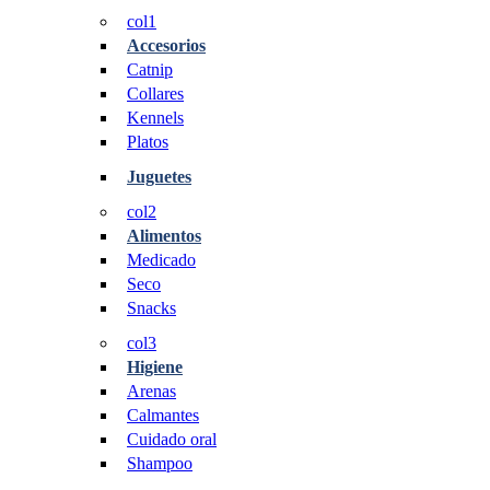
col1
Accesorios
Catnip
Collares
Kennels
Platos
Juguetes
col2
Alimentos
Medicado
Seco
Snacks
col3
Higiene
Arenas
Calmantes
Cuidado oral
Shampoo