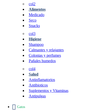
col2
Alimentos
Medicado
Seco
Snacks
col3
Higiene
Shampoo
Calmantes y relajantes
Colonias y perfumes
Pañales humedos
col4
Salud
Antinflamatorios
Antibioticos
Suplementos y Vitaminas
Antipulgas
Gatos