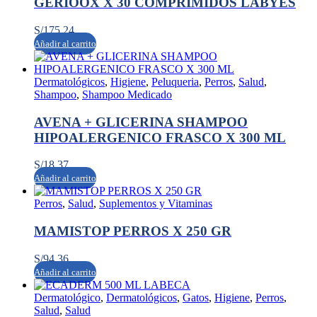
GERIOOX X 30 COMPRIMIDOS LABYES
S/
175.24
Añadir al carrito
Dermatológicos
,
Higiene
,
Peluqueria
,
Perros
,
Salud
,
Shampoo
,
Shampoo Medicado
AVENA + GLICERINA SHAMPOO
HIPOALERGENICO FRASCO X 300 ML
S/
18.37
Añadir al carrito
Perros
,
Salud
,
Suplementos y Vitaminas
MAMISTOP PERROS X 250 GR
S/
94.36
Añadir al carrito
Dermatológico
,
Dermatológicos
,
Gatos
,
Higiene
,
Perros
,
Salud
,
Salud