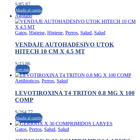
S/
85.87
Añadir al carrito
Agotado
Gatos
,
Higiene
,
Higiene
,
Perros
,
Salud
,
Salud
VENDAJE AUTOHADESIVO UTOK
HITECH 10 CM X 4.5 MT
S/
15.86
Leer más
Antibioticos
,
Perros
,
Salud
LEVOTIROXINA T4 TRITON 0.8 MG X 100
COMP
S/
264.77
Añadir al carrito
Gatos
,
Perros
,
Salud
,
Salud